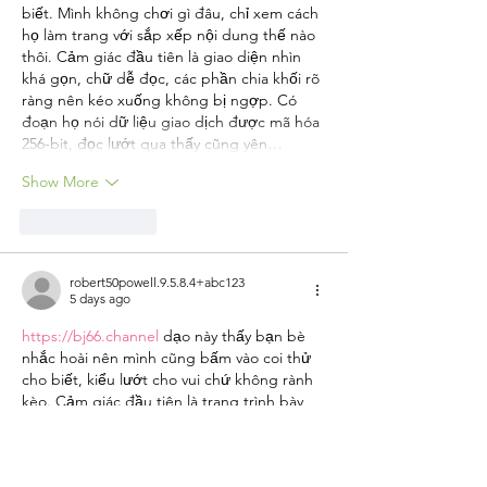
biết. Mình không chơi gì đâu, chỉ xem cách 
họ làm trang với sắp xếp nội dung thế nào 
thôi. Cảm giác đầu tiên là giao diện nhìn 
khá gọn, chữ dễ đọc, các phần chia khối rõ 
ràng nên kéo xuống không bị ngợp. Có 
đoạn họ nói dữ liệu giao dịch được mã hóa 
256-bit, đọc lướt qua thấy cũng yên…
Show More
Like
Reply
robert50powell.9.5.8.4+abc123
5 days ago
https://bj66.channel
 dạo này thấy bạn bè 
nhắc hoài nên mình cũng bấm vào coi thử 
cho biết, kiểu lướt cho vui chứ không rành 
kèo. Cảm giác đầu tiên là trang trình bày 
khá dễ nhìn, chia nội dung theo từng khối 
nên kéo xuống không bị rối. Mình để ý họ 
có nhắc chất lượng stream 4K HD với độ 