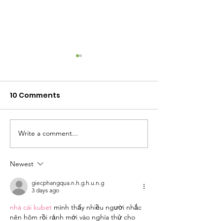
10 Comments
Write a comment...
VIDEO: Michigan gets
Duo mixes hi
Money Smart with The
with financial
Reminders
education at 
Newest
Fed
giecphangqua.n.h.g.h.u.n.g
3 days ago
nhà cái kubet
 mình thấy nhiều người nhắc 
nên hôm rồi rảnh mới vào nghía thử cho 