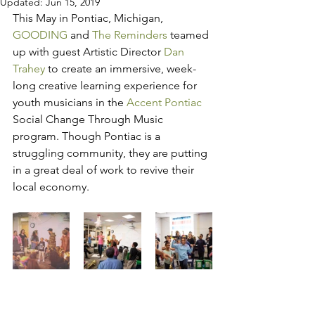
Updated:
Jun 15, 2019
This May in Pontiac, Michigan, 
GOODING
 and 
The Reminders
 teamed 
up with guest Artistic Director 
Dan 
Trahey
 to create an immersive, week-
long creative learning experience for 
youth musicians in the 
Accent Pontiac
Social Change Through Music 
program. Though Pontiac is a 
struggling community, they are putting 
in a great deal of work to revive their 
local economy.  