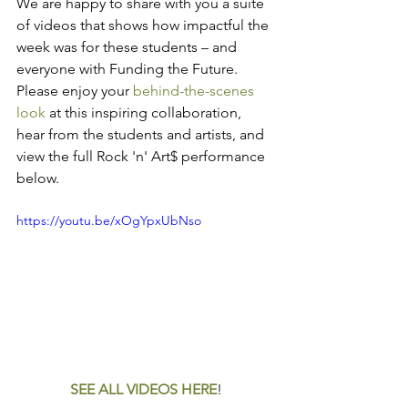
We are happy to share with you a suite 
of videos that shows how impactful the 
week was for these students – and 
everyone with Funding the Future. 
Please enjoy your 
behind-the-scenes 
look
 at this inspiring collaboration, 
hear from the students and artists, and 
view the full Rock 'n' Art$ performance 
below. 
https://youtu.be/xOgYpxUbNso
SEE ALL VIDEOS HERE
!